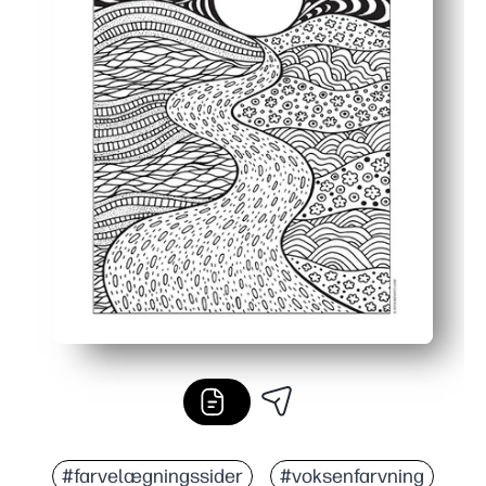
#farvelægningssider
#voksenfarvning