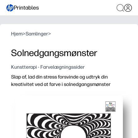
Printables
Hjem
>
Samlinger
>
Solnedgangsmønster
Kunstterapi - Farvelægningssider
Slap af, lad din stress forsvinde og udtryk din
kreativitet ved at farve i solnedgangsmønster
Hvorfor det virker:
Zero prep - download, udskriv og begynd at farve på få 
Beroligende fokus - flydende solnedgangslinjer styrer 
Færdighedsopbygning - styrker finmotorisk kontrol, op
Alsidig til hjemmet eller klassen - perfekt til rolige hjø