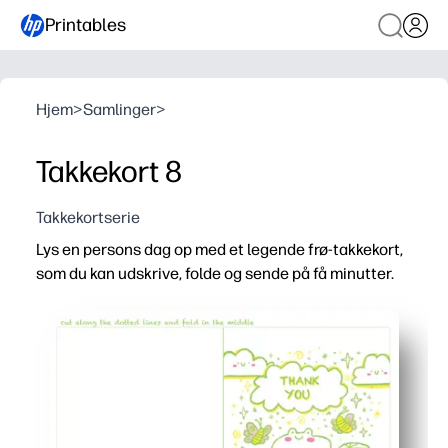
Printables
Hjem
>
Samlinger
>
Takkekort 8
Takkekortserie
Lys en persons dag op med et legende frø-takkekort,
som du kan udskrive, folde og sende på få minutter.
Hvorfor det virker:
Bekvemmelighed uden forberedelse - du skal bare udskrive 
Engagerer børn - den venlige frø gør det sjovt og nemt at
Klasseværelsesvenlig - perfekt til hurtige taknemmelighe
Tilpas på få sekunder - håndskriv en besked, eller lad bø