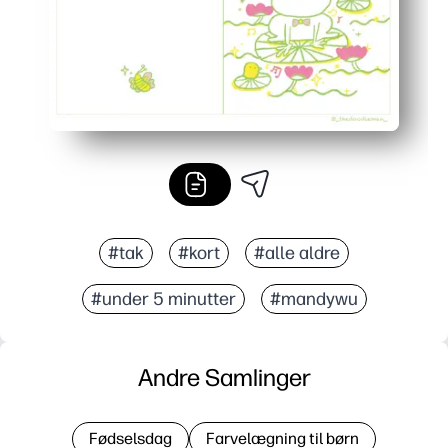
#tak
#kort
#alle aldre
#under 5 minutter
#mandywu
Andre Samlinger
Fødselsdag
Farvelægning til børn