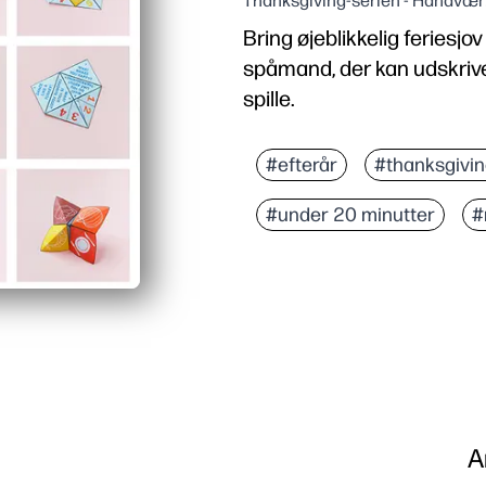
Thanksgiving-serien - Håndvær
Bring øjeblikkelig feriesjo
spåmand, der kan udskrive
spille.
Hvorfor det virker:
Ingen forberedelse - du s
#efterår
#thanksgivi
Holder børnene lykkelig
#under 20 minutter
#
Bygger finmotoriske og
A