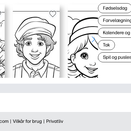
Fødselsdag
Farvelægning 
Kalendere og
Tak
Spil og pusles
.com |
Vilkår for brug |
Privatliv