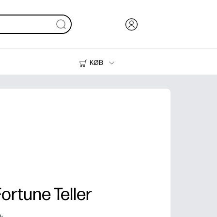
KØB
Blæk, Toner og Papir
Printere
ortune Teller