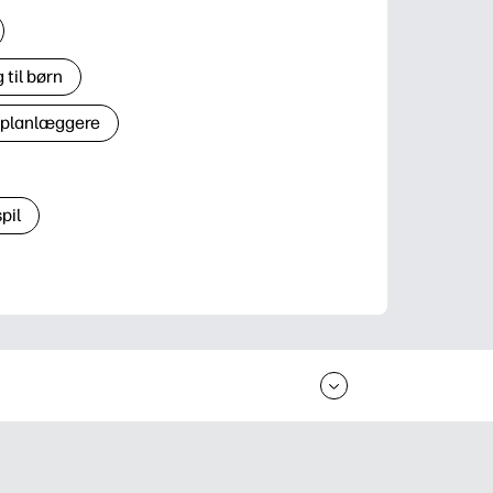
til børn
 planlæggere
pil