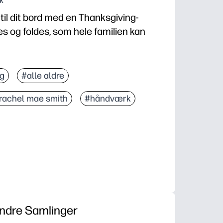
k
v til dit bord med en Thanksgiving-
s og foldes, som hele familien kan
kal bare udskrive, trimme, folde og spille på få minut
ng
#alle aldre
t engagerede med Thanksgiving-meddelelser og fjolled
rachel mae smith
#håndværk
 retningsfølgende færdigheder gennem enkle foldetr
ndre Samlinger