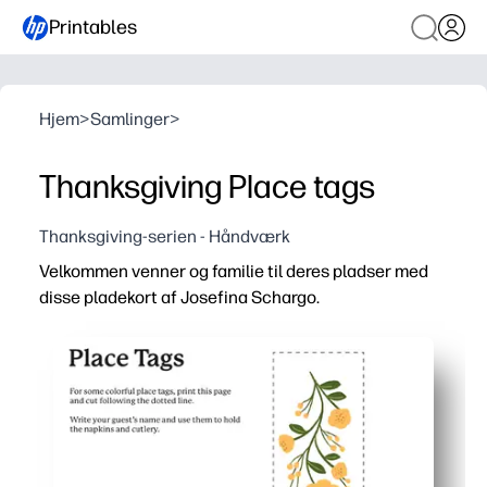
Printables
Hjem
>
Samlinger
>
Thanksgiving Place tags
Thanksgiving-serien - Håndværk
Velkommen venner og familie til deres pladser med
disse pladekort af Josefina Schargo.
Hvorfor det virker:
Opsætning uden forberedelse - udskriv, klip, fold og place
Varmt efterårskunstværk løfter øjeblikkeligt dit bord og f
Stort navneplads holder siddepladserne klare og stressfri
Fungerer med enhver hjemmeprinter og karton - let for b