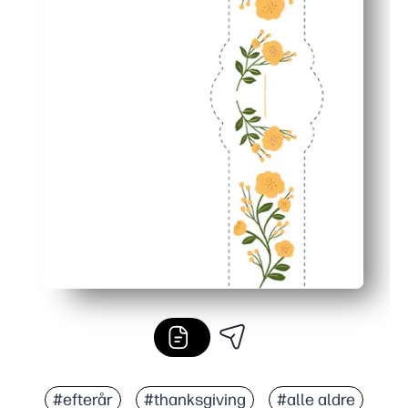
#efterår
#thanksgiving
#alle aldre