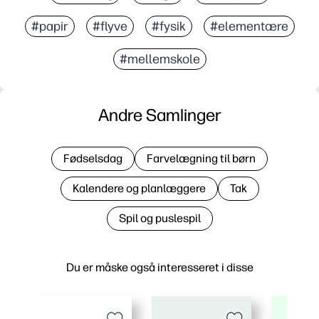
#papir
#flyve
#fysik
#elementære
#mellemskole
Andre Samlinger
Fødselsdag
Farvelægning til børn
Kalendere og planlæggere
Tak
Spil og puslespil
Du er måske også interesseret i disse