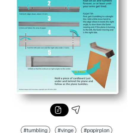
#tumbling
#vinge
#papirplan