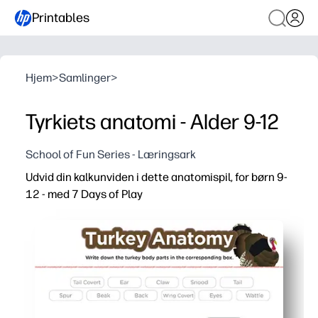
Printables
Hjem
>
Samlinger
>
Tyrkiets anatomi - Alder 9-12
School of Fun Series - Læringsark
Udvid din kalkunviden i dette anatomispil, for børn 9-
12 - med 7 Days of Play
Hvorfor det virker:
Du udskriver og spiller på få minutter - bare klip, match
Du holder børnene engageret med en taktil mærkningsud
Du styrker ordforråd og biovidenskabelige standarder for
Du bruger det overalt - små grupper, stationer, lektie