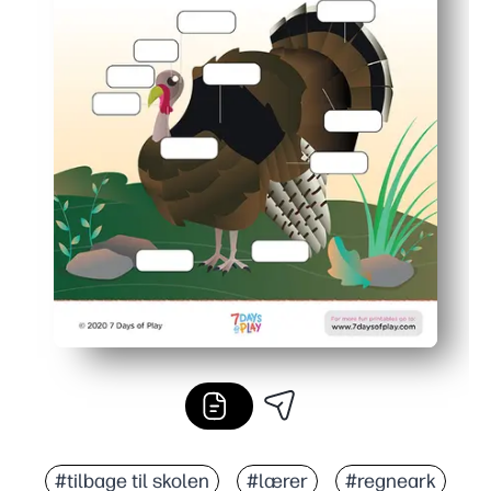
#tilbage til skolen
#lærer
#regneark