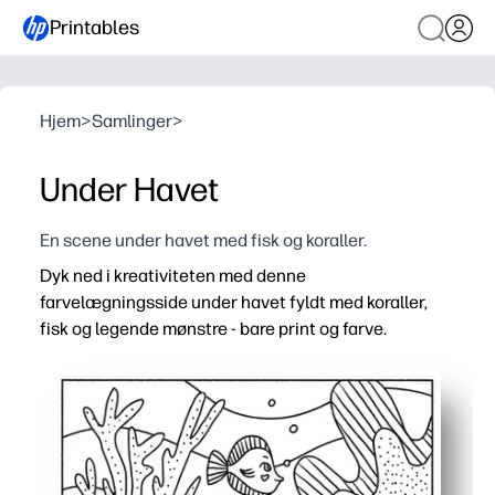
Printables
Hjem
>
Samlinger
>
Under Havet
En scene under havet med fisk og koraller.
Dyk ned i kreativiteten med denne
farvelægningsside under havet fyldt med koraller,
fisk og legende mønstre - bare print og farve.
Hvorfor det virker:
Zero prep - udskriv så mange eksemplarer, som du har bru
Holder børnene engagerede - detaljerede havmønstre invi
Opbygger færdigheder - styrker finmotorisk kontrol, f
Fleksibel brug - perfekt til tidlige efterbehandlere, kuns