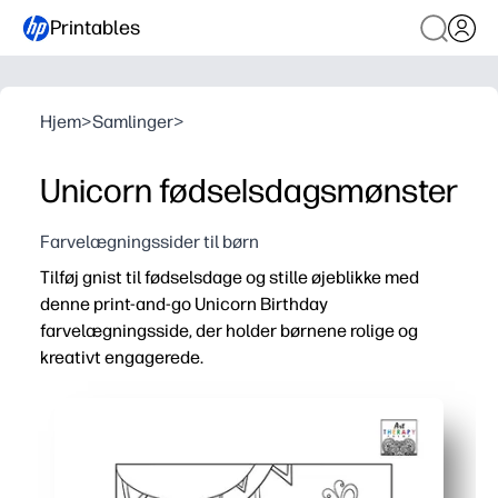
Printables
Hjem
>
Samlinger
>
Unicorn fødselsdagsmønster
Farvelægningssider til børn
Tilføj gnist til fødselsdage og stille øjeblikke med
denne print-and-go Unicorn Birthday
farvelægningsside, der holder børnene rolige og
kreativt engagerede.
Hvorfor det virker:
Ingen forberedelse - du kan udskrive multipler på få seku
Detaljeret, men alligevel venligt kunstværk bygger foku
Alsidig brug - dækkeservietter, tidlig efterbehandling, rol