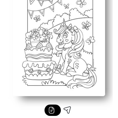
Skærmfri mindfulness, der giver dig opsætningstid og g