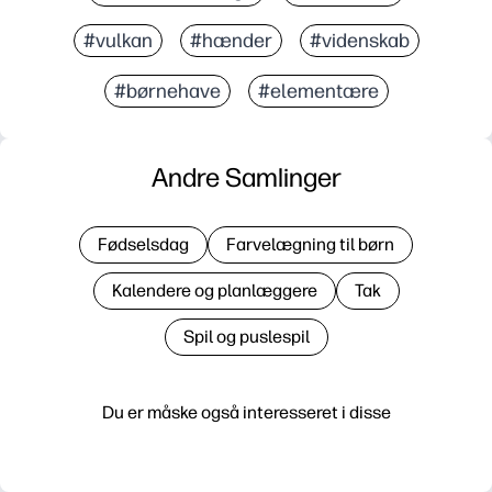
#vulkan
#hænder
#videnskab
#børnehave
#elementære
Andre Samlinger
Fødselsdag
Farvelægning til børn
Kalendere og planlæggere
Tak
Spil og puslespil
Du er måske også interesseret i disse