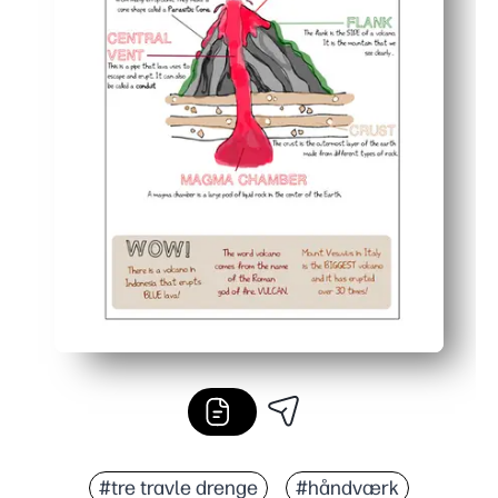
#tre travle drenge
#håndværk