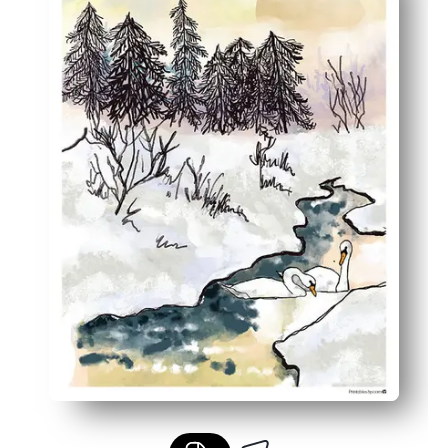
Fleksibel størrelse - udskriv brev, A4 eller skala til en s
Alsidig indretning til opslagstavler, indgange og studiehj