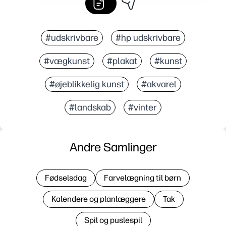
#udskrivbare
#hp udskrivbare
#vægkunst
#plakat
#kunst
#øjeblikkelig kunst
#akvarel
#landskab
#vinter
Andre Samlinger
Fødselsdag
Farvelægning til børn
Kalendere og planlæggere
Tak
Spil og puslespil