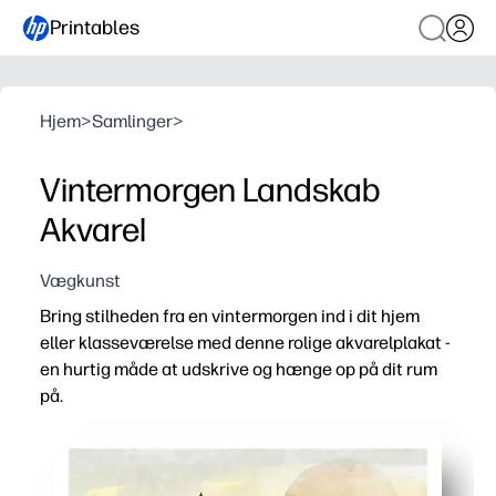
Printables
Hjem
>
Samlinger
>
Vintermorgen Landskab
Akvarel
Vægkunst
Bring stilheden fra en vintermorgen ind i dit hjem
eller klasseværelse med denne rolige akvarelplakat -
en hurtig måde at udskrive og hænge op på dit rum
på.
Hvorfor det virker:
Udskriv på få minutter - ingen forberedelse, laminering 
Skaber et roligt, sæsonbestemt fokuspunkt, der hjælper 