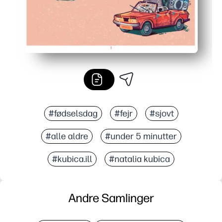
#fødselsdag
#fejr
#sjovt
#alle aldre
#under 5 minutter
#kubica.ill
#natalia kubica
Andre Samlinger