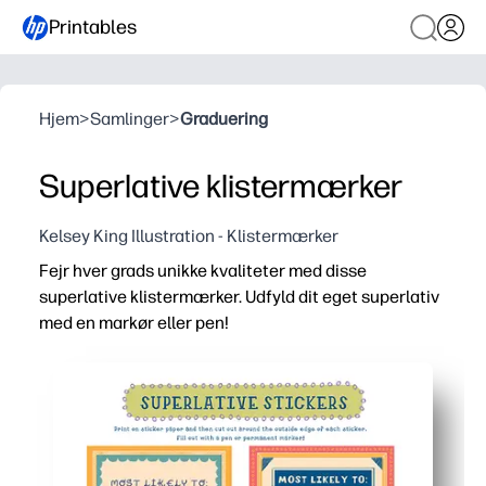
Printables
Hjem
>
Samlinger
>
Graduering
Superlative klistermærker
Kelsey King Illustration - Klistermærker
Fejr hver grads unikke kvaliteter med disse
superlative klistermærker. Udfyld dit eget superlativ
med en markør eller pen!
Hvorfor det virker:
Udskrivbar uden forberedelse - tryk på print, og du er kla
Blanketter, der kan tilpasses, giver dig mulighed for at 
Øger engagementet - børn lyser op, poserer for fotos og
Fleksibel udskrivning - brug klistermærkepapir til skræl