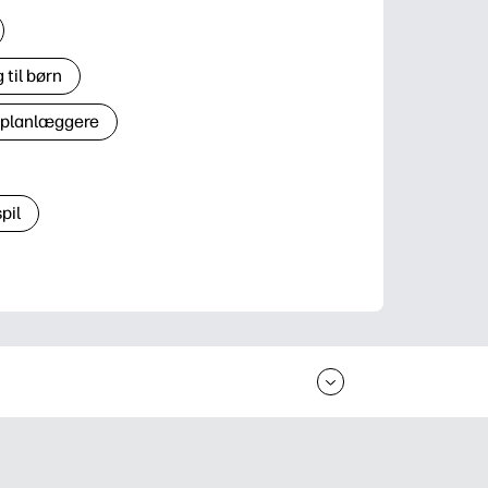
til børn
 planlæggere
pil