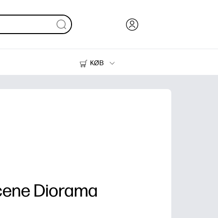
KØB
Blæk, Toner og Papir
Printere
cene Diorama