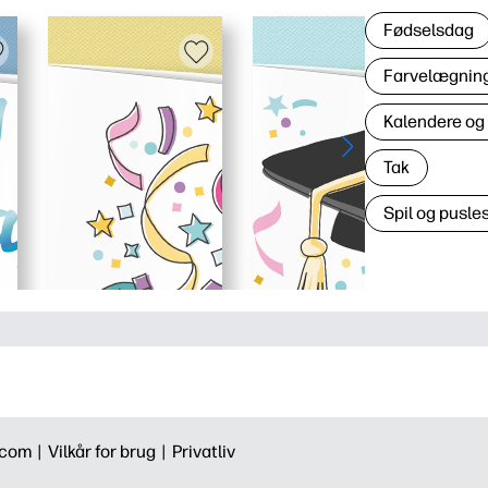
Fødselsdag
Farvelægning 
Kalendere og
Tak
Spil og pusles
.com |
Vilkår for brug |
Privatliv