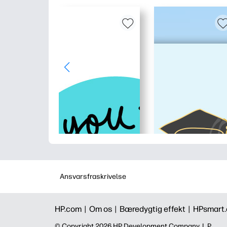
Ansvarsfraskrivelse
HP.com |
Om os |
Bæredygtig effekt |
HPsmart
©️ Copyright 2026 HP Development Company, L.P.