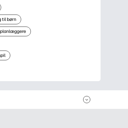
til børn
 planlæggere
pil