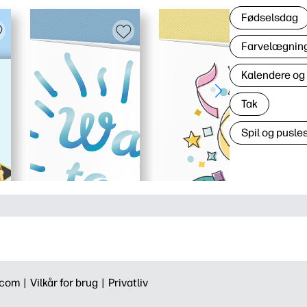
Fødselsdag
Farvelægning 
Kalendere og
Tak
Spil og pusles
.com |
Vilkår for brug |
Privatliv