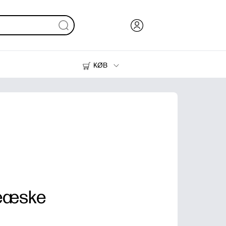
KØB
Blæk, Toner og Papir
Printere
eæske