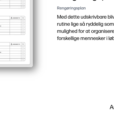
Rengøringsplan
Med dette udskrivbare bliv
rutine lige så ryddelig som
mulighed for at organisere
forskellige mennesker i lø
Hvorfor det virker:
Bare udskriv og post - 
Tildel pligter efter per
Børnevenligt layout øger
Fleksibel og genanvendel
A