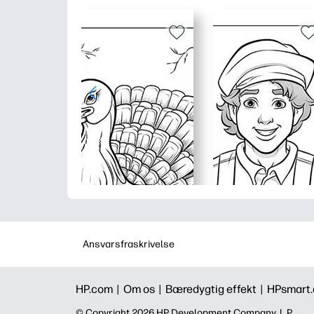
Ansvarsfraskrivelse
HP.com |
Om os |
Bæredygtig effekt |
HPsmart
©️ Copyright 2026 HP Development Company, L.P.