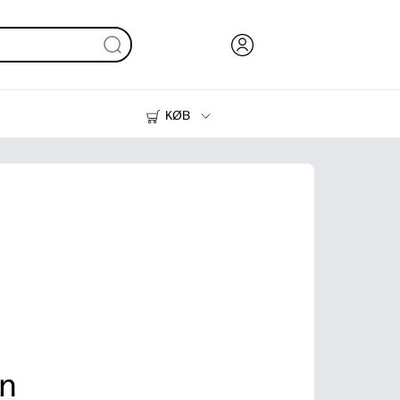
KØB
Blæk, Toner og Papir
Printere
an