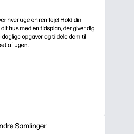
er hver uge en ren feje! Hold din
 dit hus med en tidsplan, der giver dig
 daglige opgaver og tildele dem til
bet af ugen.
opsætning uden forberedelse, du kan bruge i dag.
son og dag - klare forventninger reducerer påmindelser
 buy-in - afkrydsningsfelter gør fremskridt synlige 
ig - sæt i en arkbeskytter til tørsletning.
ndre Samlinger