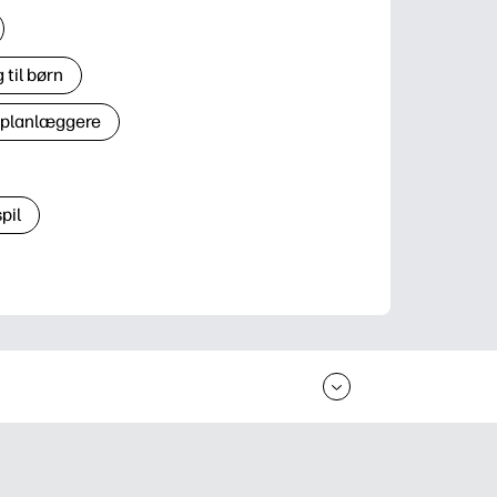
til børn
 planlæggere
pil