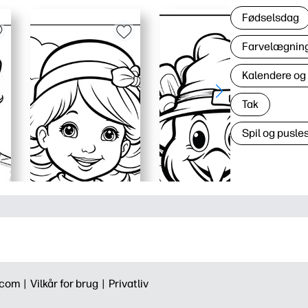
Fødselsdag
Farvelægning 
Kalendere og
Tak
Spil og pusles
.com |
Vilkår for brug |
Privatliv