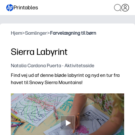
Printables
Hjem
>
Samlinger
>
Farvelægning til børn
Sierra Labyrint
Natalia Cardona Puerta - Aktivitetsside
Find vej ud af denne bløde labyrint og nyd en tur fra
havet til Snowy Sierra Mountains!
Hvorfor det virker:
Du får en labyrintfarvekombination med print and go - n
Opbygger problemløsning, rumlig bevidsthed og finmoto
Perfekt til klasseværelser, regnfulde dage, rejser eller stil
Naturtema inviterer til samtale om oceaner og bjerge og t