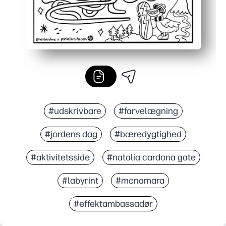
#udskrivbare
#farvelægning
#jordens dag
#bæredygtighed
#aktivitetsside
#natalia cardona gate
#labyrint
#mcnamara
#effektambassadør