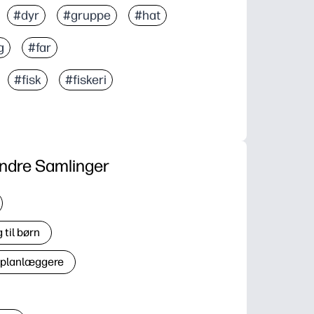
#dyr
#gruppe
#hat
g
#far
#fisk
#fiskeri
ndre Samlinger
til børn
 planlæggere