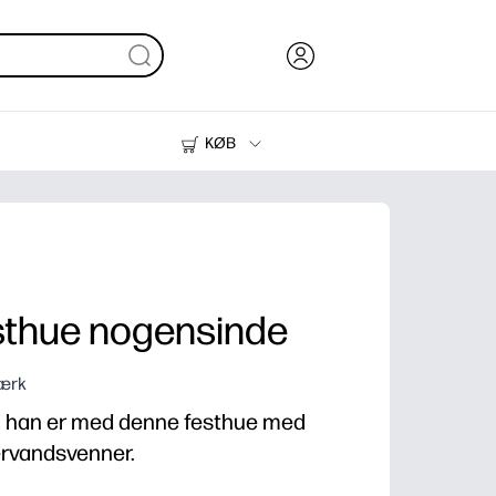
KØB
Blæk, Toner og Papir
Printere
esthue nogensinde
værk
iel han er med denne festhue med
dervandsvenner.