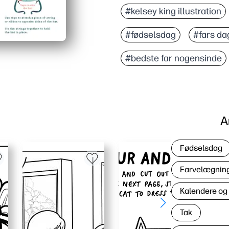
#kelsey king illustration
#fødselsdag
#fars da
#bedste far nogensinde
A
Fødselsdag
Farvelægning 
Kalendere og
Tak