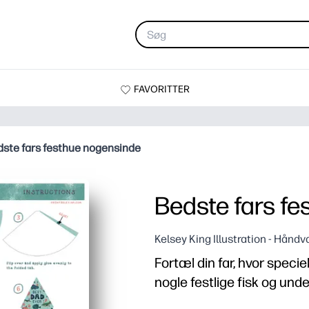
FAVORITTER
ste fars festhue nogensinde
Bedste fars f
Kelsey King Illustration - Hånd
Fortæl din far, hvor spec
nogle festlige fisk og un