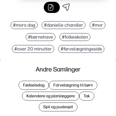
#mors dag
#danielle chandler
#mor
#børnehave
#folkeskolen
#over 20 minutter
#farvelægningsside
Andre Samlinger
Fødselsdag
Farvelægning til børn
Kalendere og planlæggere
Tak
Spil og puslespil