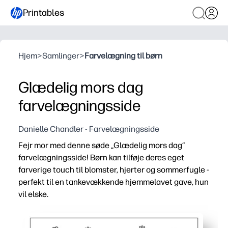
Printables
Hjem
>
Samlinger
>
Farvelægning til børn
Glædelig mors dag
farvelægningsside
Danielle Chandler - Farvelægningsside
Fejr mor med denne søde „Glædelig mors dag“
farvelægningsside! Børn kan tilføje deres eget
farverige touch til blomster, hjerter og sommerfugle -
perfekt til en tankevækkende hjemmelavet gave, hun
vil elske.
Hvorfor det virker:
Print-and-go - du trykker bare på print og håndterer bør