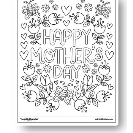
Engagerer alle aldre - dine elever nyder enkle blomster, h
Bygger færdigheder - du understøtter finmotorisk praksi
Laver en souvenir - du forvandler det til et kort eller in