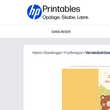
Printables
Opdage. Skabe. Lære.
SAMLINGER
Hjem
>
Samlinger
>
Forårssjov
>
Venskabshils