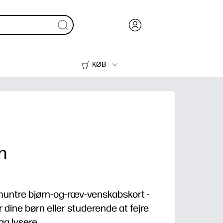
KØB
Blæk, Toner og Papir
Printere
n
 muntre bjørn-og-ræv-venskabskort -
r dine børn eller studerende at fejre
ag lysere.