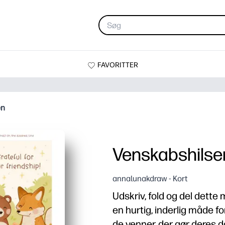
FAVORITTER
en
Venskabshilse
annalunakdraw - Kort
Udskriv, fold og del dette
en hurtig, inderlig måde fo
de venner, der gør deres d