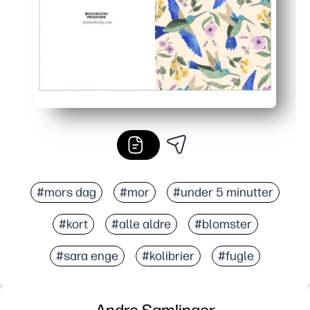
#mors dag
#mor
#under 5 minutter
#kort
#alle aldre
#blomster
#sara enge
#kolibrier
#fugle