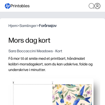
Printables
Hjem
>
Samlinger
>
Forårssjov
Mors dag kort
Sara Boccaccini Meadows - Kort
Få mor til at smile med et printbart, håndmalet
kolibri-morsdagskort, som du kan udskrive, folde og
underskrive i minutter.
Hvorfor det virker:
Nul forberedelse - bare udskriv på brev eller karton, fold 
Mindesmærke design - levende kolibri og blomster ser 
Kan tilpasses - tom indeni til en besked, underskrifter
Velegnet til klasseværelset og hjemmet - hurtig aktivite