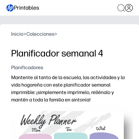
Printables
Inicio
>
Colecciones
>
Planificador semanal 4
Planificadores
Mantente al tanto de la escuela, las actividades y la
vida hogareña con este planificador semanal
imprimible: ¡simplemente imprímelo, rellénalo y
mantén a toda la familia en sintonía!
Por qué funciona:
Comodidad de imprimir y usar: no es necesario configura
Las secciones diarias claras hacen que las prioridades, l
Flexible para padres, profesores y niños: úsala para los 