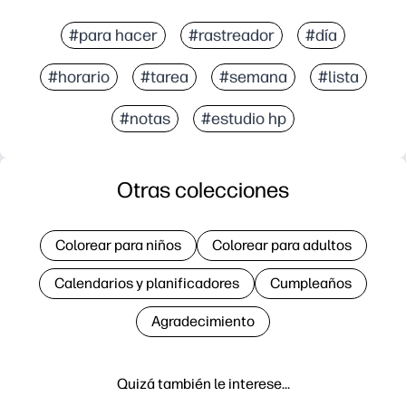
#para hacer
#rastreador
#día
#horario
#tarea
#semana
#lista
#notas
#estudio hp
Otras colecciones
Colorear para niños
Colorear para adultos
Calendarios y planificadores
Cumpleaños
Agradecimiento
Quizá también le interese…