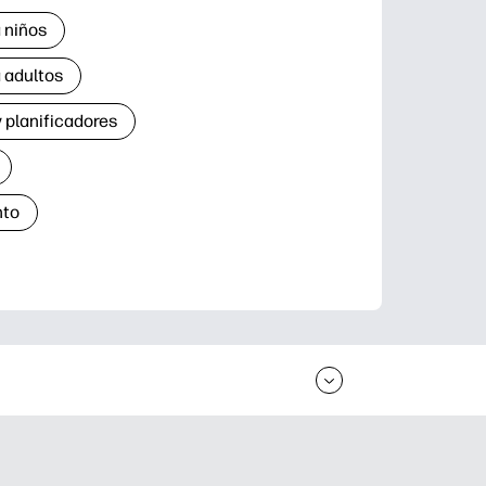
 niños
 adultos
 planificadores
nto