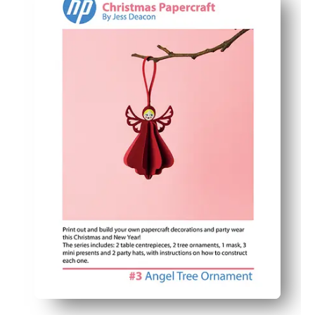
Desarrolla habilidades: apoya la práctica de la motricid
Personalízalo: el diseño en blanco da la bienvenida a 
Apto para el aula: rápido de montar, no ensucia y perfe