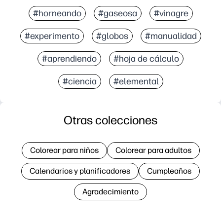
#horneando
#gaseosa
#vinagre
#experimento
#globos
#manualidad
#aprendiendo
#hoja de cálculo
#ciencia
#elemental
Otras colecciones
Colorear para niños
Colorear para adultos
Calendarios y planificadores
Cumpleaños
Agradecimiento