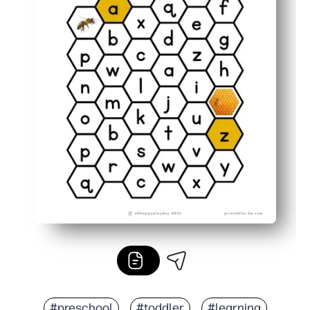
#preschool
#toddler
#learning