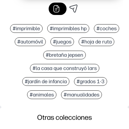
#imprimible
#imprimibles hp
#coches
#automóvil
#juegos
#hoja de ruta
#bretaña jepsen
#la casa que construyó lars
#jardín de infancia
#grados 1-3
#animales
#manualidades
Otras colecciones