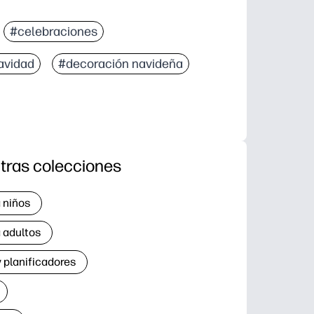
#celebraciones
avidad
#decoración navideña
tras colecciones
 niños
 adultos
 planificadores