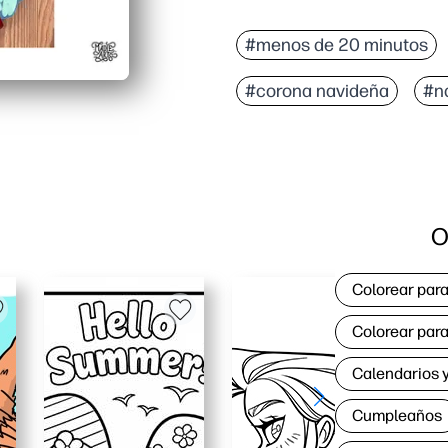
#menos de 20 minutos
#corona navideña
#n
O
Colorear para
Colorear para
Calendarios y
Cumpleaños