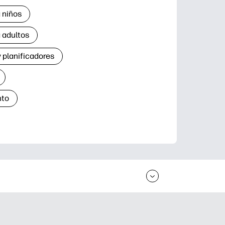
 niños
 adultos
 planificadores
nto