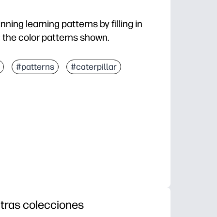
ning learning patterns by filling in
ng the color patterns shown.
#patterns
#caterpillar
tras colecciones