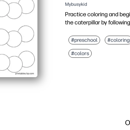
Mybusykid
Practice coloring and begin
the caterpillar by followi
#preschool
#coloring
#colors
O