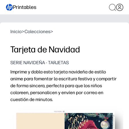
Printables
Inicio
>
Colecciones
>
Tarjeta de Navidad
SERIE NAVIDEÑA - TARJETAS
Imprime y dobla esta tarjeta navideña de estilo
anime para fomentar la escritura festiva y compartir
de forma sincera, perfecta para que los niños
coloreen, personalicen y envíen por correo en
cuestión de minutos.
Por qué funciona:
Imprima y pliegue en papel tamaño carta, sin preparaci
El arte de anime apto para niños engancha a los escrito