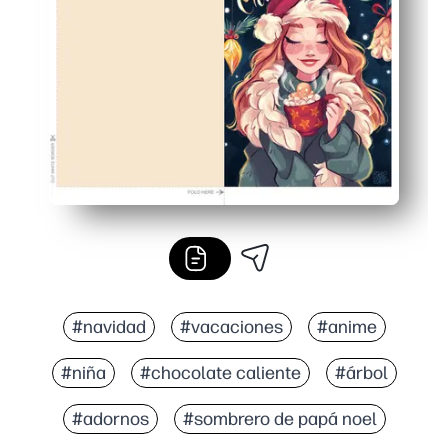
Amplio espacio interior para practicar escritura a mano
Versátil para el hogar, las aulas y los amigos por corr
#navidad
#vacaciones
#anime
#niña
#chocolate caliente
#árbol
#adornos
#sombrero de papá noel