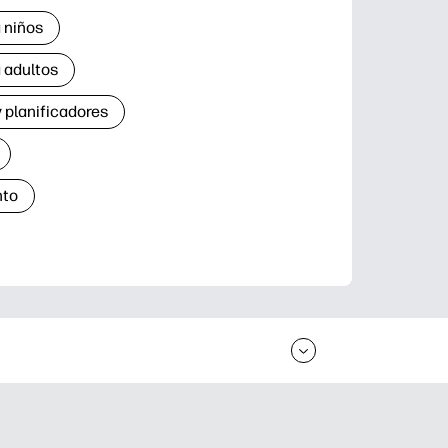
 niños
 adultos
 planificadores
nto