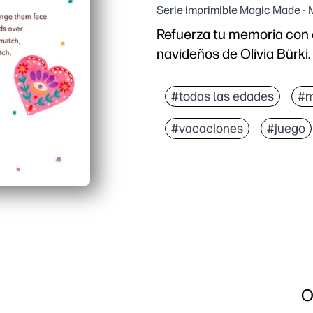
Serie imprimible Magic Made -
Refuerza tu memoria con e
navideños de Olivia Bürki.
Por qué funciona:
Diversión sin preparaci
#todas las edades
#m
Desarrollas la concentr
#vacaciones
#juego
Puede usarlo para las au
Recibirás tarjetas más 
O