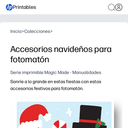
Printables
Inicio
>
Colecciones
>
Accesorios navideños para
fotomatón
Serie imprimible Magic Made - Manualidades
Sonríe a lo grande en estas fiestas con estos
accesorios festivos para fotomatón.
Por qué funciona:
Simplemente imprima, corte y haga clic: disfrutará de 
Funciona en cualquier lugar: fiestas en el aula, reunio
Hace que todos sonrían: las divertidas indicaciones ayu
Guarda recuerdos: las fotos festivas son perfectas para