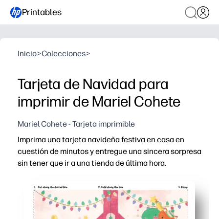
Printables
Inicio
>
Colecciones
>
Tarjeta de Navidad para
imprimir de Mariel Cohete
Mariel Cohete - Tarjeta imprimible
Imprima una tarjeta navideña festiva en casa en
cuestión de minutos y entregue una sincera sorpresa
sin tener que ir a una tienda de última hora.
Por qué funciona:
Súper fácil: imprime, dobla y firma: una tarjeta instan
Diversión apta para niños: deja que los niños coloreen 
Siempre a mano: reimprima tantos como necesite para m