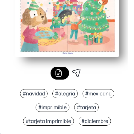
Acabado pulido: el diseño nítido y de alta calidad se ve
#navidad
#alegría
#mexicana
#imprimible
#tarjeta
#tarjeta imprimible
#diciembre