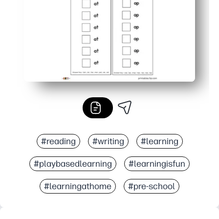
#reading
#writing
#learning
#playbasedlearning
#learningisfun
#learningathome
#pre-school