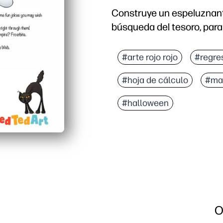
Construye un espeluznant
búsqueda del tesoro, para 
#arte rojo rojo
#regre
#hoja de cálculo
#ma
#halloween
O