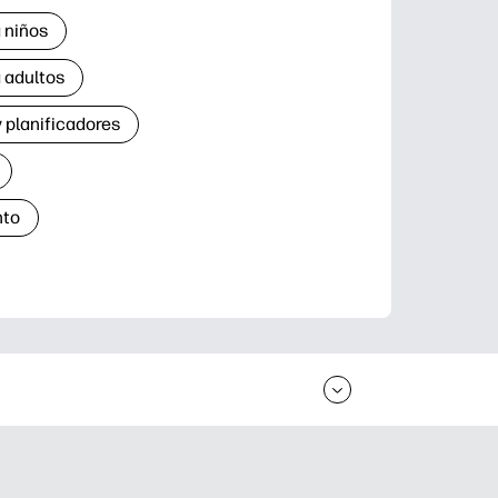
 niños
 adultos
 planificadores
nto