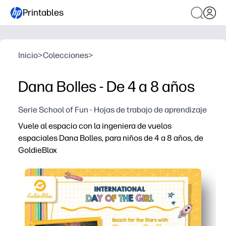
Printables
Inicio
>
Colecciones
>
Dana Bolles - De 4 a 8 años
Serie School of Fun - Hojas de trabajo de aprendizaje
Vuele al espacio con la ingeniera de vuelos
espaciales Dana Bolles, para niños de 4 a 8 años, de
GoldieBlox
Por qué funciona:
Imprime y listo: solo tienes que añadir crayones o lápices
Un modelo real de ingeniero hace que el espacio y las
Las instrucciones rápidas y apropiadas para la edad des
Úselo en cualquier lugar: en el trabajo matutino, en centr