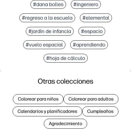
#dana bolles
#ingeniero
#regreso a la escuela
#elemental
#jardín de infancia
#espacio
#vuelo espacial
#aprendiendo
#hoja de cálculo
Otras colecciones
Colorear para niños
Colorear para adultos
Calendarios y planificadores
Cumpleaños
Agradecimiento