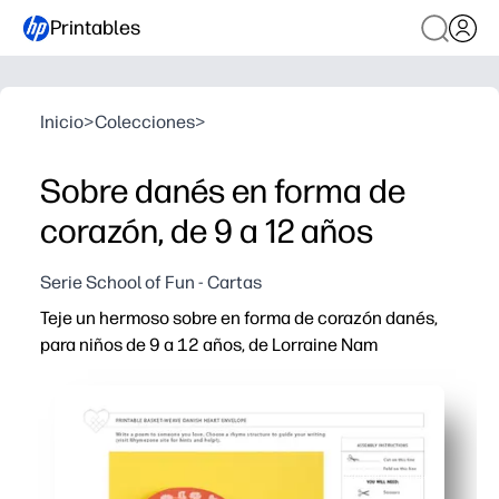
Printables
Inicio
>
Colecciones
>
Sobre danés en forma de
corazón, de 9 a 12 años
Serie School of Fun - Cartas
Teje un hermoso sobre en forma de corazón danés,
para niños de 9 a 12 años, de Lorraine Nam
Por qué funciona:
Las plantillas listas para imprimir significan cero prepa
Desarrollas la motricidad fina y el razonamiento espaci
Recibirás una forma dulce y fácil de guardar como recue
Los pasos claros y aptos para los niños apoyan el traba