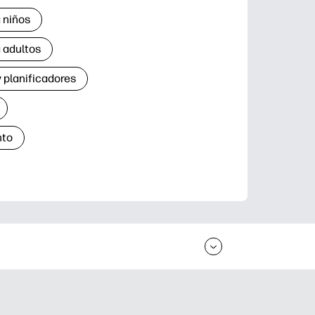
 niños
 adultos
 planificadores
nto