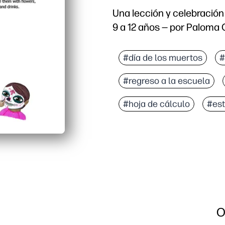
Una lección y celebración
9 a 12 años — por Paloma 
#día de los muertos
#
#regreso a la escuela
#hoja de cálculo
#est
O