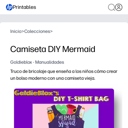
Printables
Inicio
>
Colecciones
>
Camiseta DIY Mermaid
Goldieblox - Manualidades
Truco de bricolaje que enseña a los niños cómo crear
un bolso moderno con una camiseta vieja.
Por qué funciona:
Imprima la guía paso a paso y comience a hacer manual
Recicla una camiseta vieja para convertirla en algo n
Los niños practican medir, cortar y seguir instrucciones
La bolsa acabada es útil y personal, perfecta para libros d