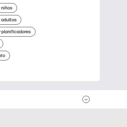
 niños
 adultos
 planificadores
nto