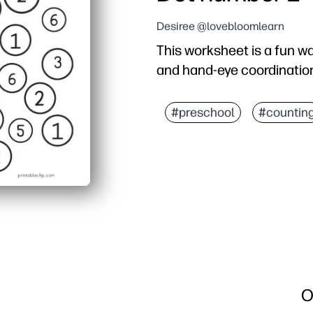
Desiree @lovebloomlearn
This worksheet is a fun w
and hand-eye coordinatio
#preschool
#countin
O