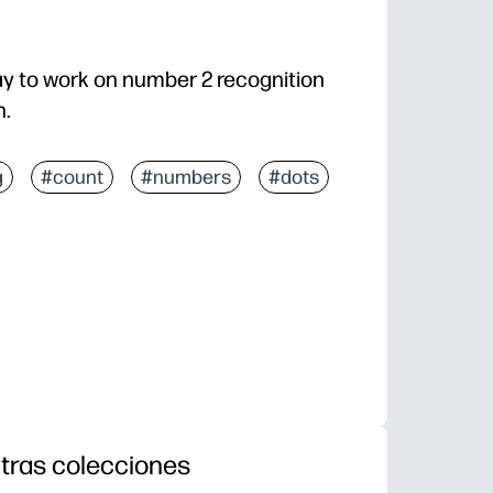
ay to work on number 2 recognition
n.
g
#count
#numbers
#dots
tras colecciones