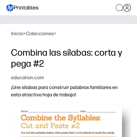
Printables
Inicio
>
Colecciones
>
Combina las sílabas: corta y
pega #2
education.com
¡Une sílabas para construir palabras familiares en
esta atractiva hoja de trabajo!
Por qué funciona:
Imprime y listo: sin preparación más allá de tijeras y p
Las señales ilustradas y las cajas de sílabas ayudan a l
La acción de cortar y pegar mantiene a los alumnos int
Funciona para centros, grupos pequeños o en el hogar: d