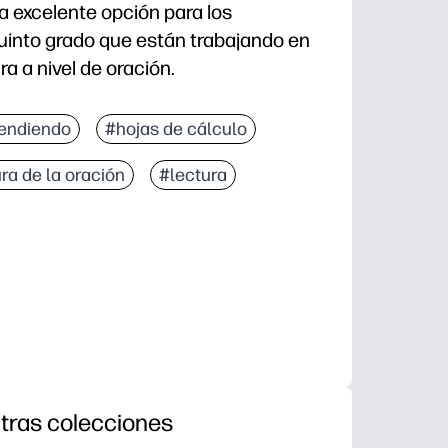
a excelente opción para los
uinto grado que están trabajando en
ra a nivel de oración.
ación con una actividad de impresión y listo: solo ti
endiendo
#hojas de cálculo
a combinación, expansión y variación de oraciones, lo
ra de la oración
#lectura
 y un espacio de trabajo estructurado respaldan el t
os, centros, tareas o intervenciones en grupos pequ
tras colecciones