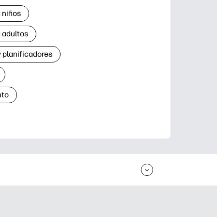
 niños
 adultos
 planificadores
nto