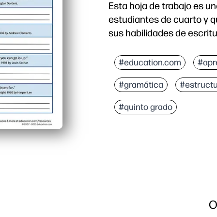
Esta hoja de trabajo es un
estudiantes de cuarto y q
sus habilidades de escritu
Por qué funciona:
Ahorras tiempo de prepar
#education.com
#apr
Sus alumnos practican l
#gramática
#estructu
Las indicaciones claras
Úselo para calentamient
#quinto grado
O