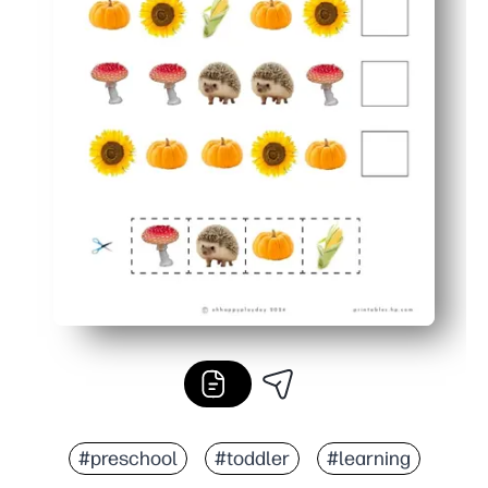
#preschool
#toddler
#learning