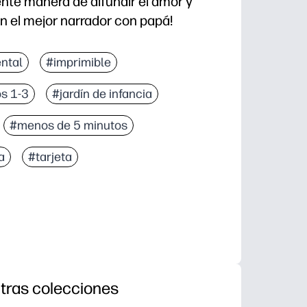
ente manera de difundir el amor y
n el mejor narrador con papá!
ntal
#imprimible
s 1-3
#jardín de infancia
#menos de 5 minutos
a
#tarjeta
tras colecciones