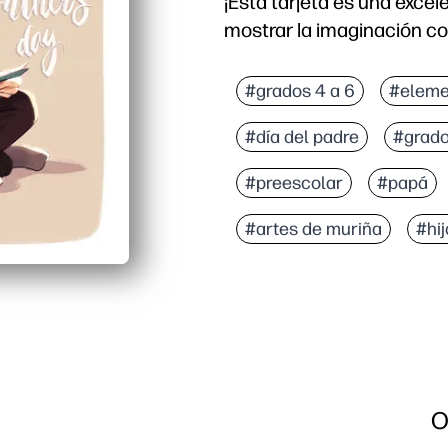
¡Esta tarjeta es una excel
mostrar la imaginación co
#grados 4 a 6
#eleme
#día del padre
#grado
#preescolar
#papá
#artes de muriña
#hij
O