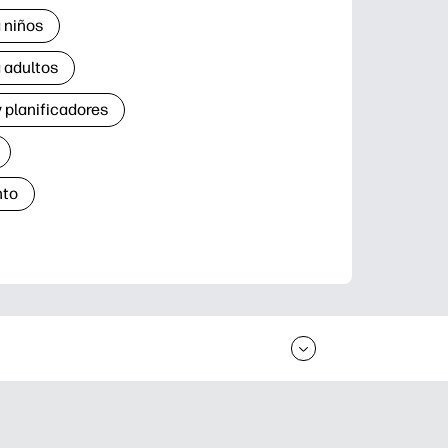
 niños
 adultos
 planificadores
nto