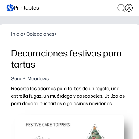
Printables
Inicio
>
Colecciones
>
Decoraciones festivas para
tartas
Sara B. Meadows
Recorta los adornos para tartas de un regalo, una
estrella fugaz, un muérdago y cascabeles. Utilízalos
para decorar tus tartas o golosinas navideñas.
Por qué funciona:
Imprimes en casa, cortas y pegas: un toque festivo ins
Los niños se mantienen ocupados: cortar y grabar rápida
Versátil para cualquier celebración: cubre magdalenas, 