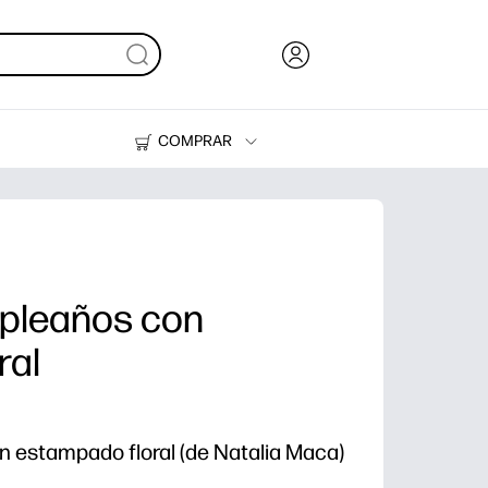
COMPRAR
Tinta, tóner y papel
Impresoras
mpleaños con
ral
n estampado floral (de Natalia Maca)