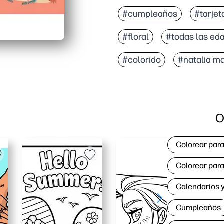
#cumpleaños
#tarjet
#floral
#todas las ed
#colorido
#natalia m
O
Colorear para
Colorear para
Calendarios y
Cumpleaños