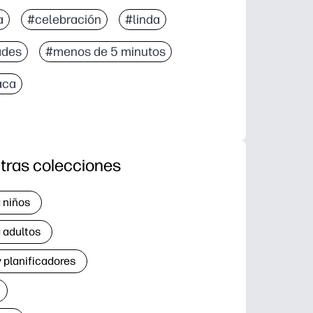
a
#celebración
#linda
ades
#menos de 5 minutos
aca
tras colecciones
 niños
 adultos
 planificadores