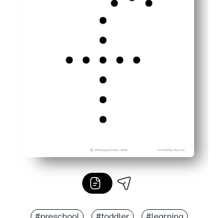
#preschool
#toddler
#learning