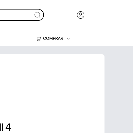
COMPRAR
Tinta, tóner y papel
Impresoras
l 4