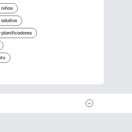
 niños
 adultos
 planificadores
nto