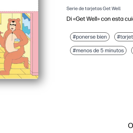
Serie de tarjetas Get Well
Di «Get Well» con esta cu
Por qué funciona:
Puedes imprimir, doblar
#ponerse bien
#tarje
El diseño brillante e ins
#menos de 5 minutos
Interior en blanco para
Ahórrese un viaje a la t
O