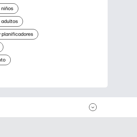
 niños
 adultos
 planificadores
nto