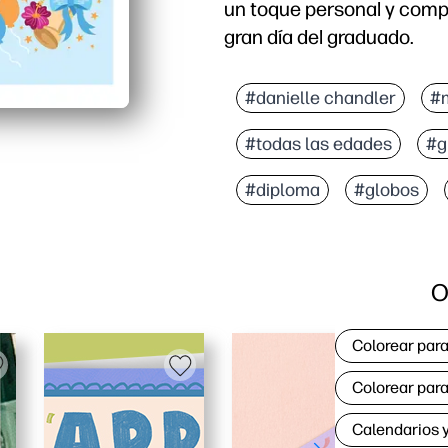
un toque personal y compa
gran día del graduado.
#danielle chandler
#
#todas las edades
#g
#diploma
#globos
O
Colorear para
Colorear para
Calendarios y