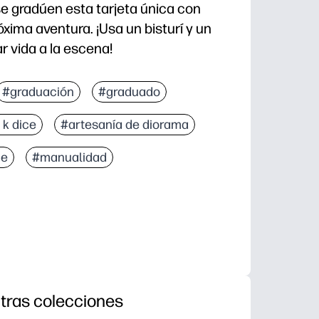
e gradúen esta tarjeta única con
xima aventura. ¡Usa un bisturí y un
r vida a la escena!
#graduación
#graduado
 k dice
#artesanía de diorama
je
#manualidad
tras colecciones