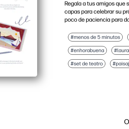
Regala a tus amigos que s
capas para celebrar su pró
poco de paciencia para da
#menos de 5 minutos
#enhorabuena
#laura
#set de teatro
#paisa
O