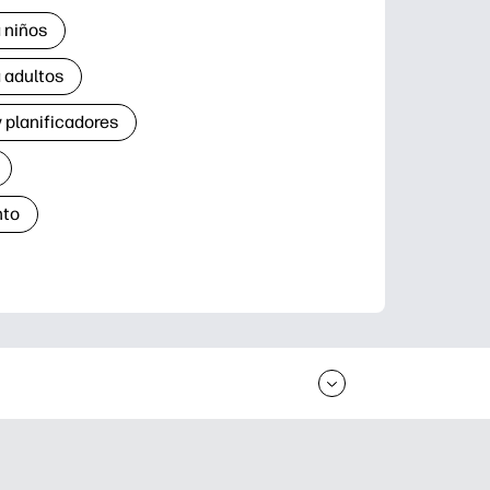
 niños
 adultos
 planificadores
nto